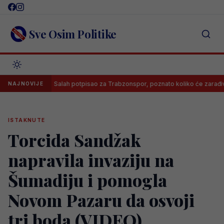
Skip
to
content
Sve Osim Politike
Salah potpisao za Trabzonspor, poznato koliko će zarađivati
NAJNOVIJE
ISTAKNUTE
Torcida Sandžak
napravila invaziju na
Šumadiju i pomogla
Novom Pazaru da osvoji
tri boda (VIDEO)