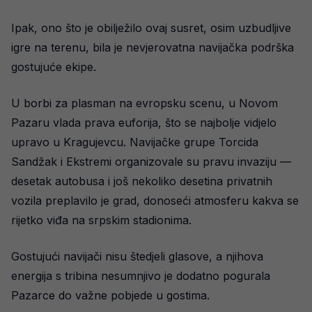
Ipak, ono što je obilježilo ovaj susret, osim uzbudljive
igre na terenu, bila je nevjerovatna navijačka podrška
gostujuće ekipe.
U borbi za plasman na evropsku scenu, u Novom
Pazaru vlada prava euforija, što se najbolje vidjelo
upravo u Kragujevcu. Navijačke grupe Torcida
Sandžak i Ekstremi organizovale su pravu invaziju —
desetak autobusa i još nekoliko desetina privatnih
vozila preplavilo je grad, donoseći atmosferu kakva se
rijetko viđa na srpskim stadionima.
Gostujući navijači nisu štedjeli glasove, a njihova
energija s tribina nesumnjivo je dodatno pogurala
Pazarce do važne pobjede u gostima.