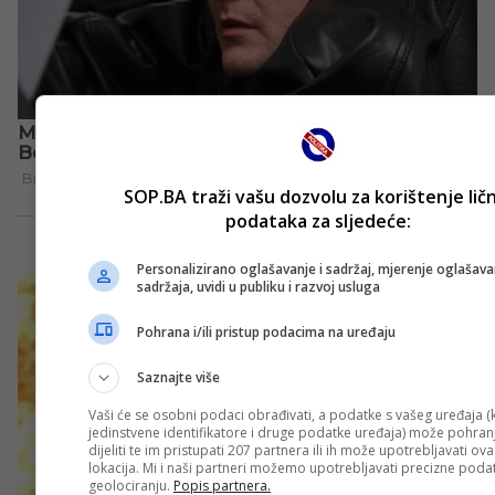
SOP.BA traži vašu dozvolu za korištenje lič
podataka za sljedeće:
Personalizirano oglašavanje i sadržaj, mjerenje oglašavan
sadržaja, uvidi u publiku i razvoj usluga
Pohrana i/ili pristup podacima na uređaju
Saznajte više
Vaši će se osobni podaci obrađivati, a podatke s vašeg uređaja (k
jedinstvene identifikatore i druge podatke uređaja) može pohranji
dijeliti te im pristupati 207 partnera ili ih može upotrebljavati ov
lokacija. Mi i naši partneri možemo upotrebljavati precizne poda
geolociranju.
Popis partnera.