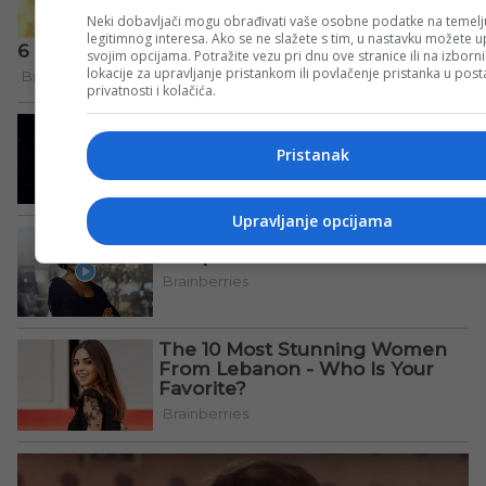
Neki dobavljači mogu obrađivati vaše osobne podatke na temelj
legitimnog interesa. Ako se ne slažete s tim, u nastavku možete up
svojim opcijama. Potražite vezu pri dnu ove stranice ili na izborn
lokacije za upravljanje pristankom ili povlačenje pristanka u po
privatnosti i kolačića.
Pristanak
Upravljanje opcijama