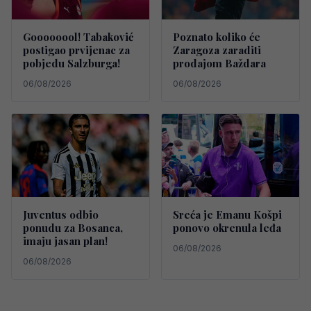
Goooooool! Tabaković
Poznato koliko će
postigao prvijenac za
Zaragoza zaraditi
pobjedu Salzburga!
prodajom Baždara
06/08/2026
06/08/2026
Juventus odbio
Sreća je Emanu Košpi
ponudu za Bosanca,
ponovo okrenula leđa
imaju jasan plan!
06/08/2026
06/08/2026