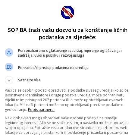
SOP.BA traži vašu dozvolu za korištenje ličnih
podataka za sljedeće:
Personalizirano oglašavanje i sadržaj, mjerenje oglašavanja i
sadržaja, uvidi u publiku i razvoj usluga
Pohrana i/ili pristup podacima na uređaju
Saznajte više
Vaši će se osobni podaci obrađivati, a podatke s vašeg uređaja (kolačiće,
jedinstvene identifikatore i druge podatke uređaja) može pohranjivati,
dijeliti te im pristupati 207 partnera ili ih može upotrebljavati ova web-
lokacija. Mi i naši partneri možemo upotrebljavati precizne podatke o
geolociranju.
Popis partnera.
Neki dobavljači mogu obrađivati vaše osobne podatke na temelju
legitimnog interesa. Ako se ne slažete s tim, u nastavku možete upravljati
svojim opcijama. Potražite vezu pri dnu ove stranice ili na izborniku web-
lokacije za upravljanje pristankom ili povlačenje pristanka u postavkama