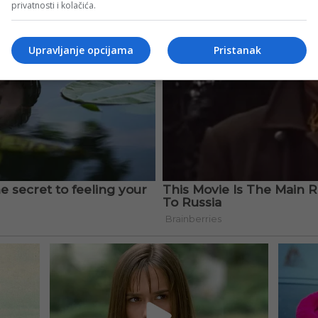
privatnosti i kolačića.
Upravljanje opcijama
Pristanak