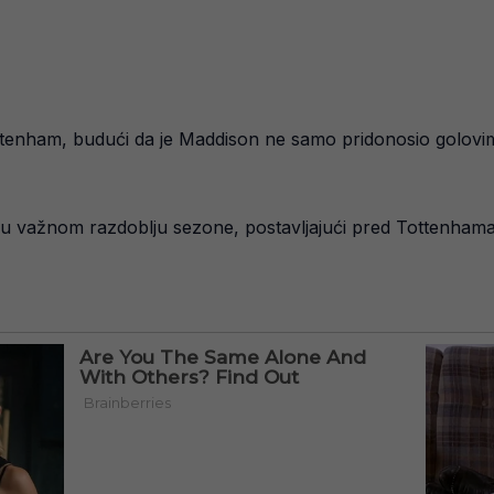
tenham, budući da je Maddison ne samo pridonosio golovima i
ati u važnom razdoblju sezone, postavljajući pred Tottenha