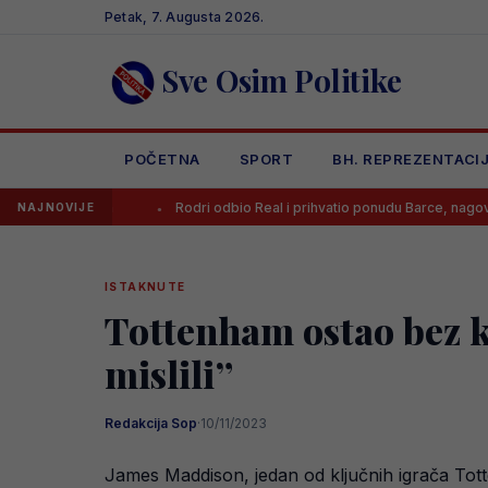
Skip
Petak, 7. Augusta 2026.
to
content
Sve Osim Politike
POČETNA
SPORT
BH. REPREZENTACI
om
Rodri odbio Real i prihvatio ponudu Barce, nagovorio ga je jedan 
NAJNOVIJE
ISTAKNUTE
Tottenham ostao bez k
mislili”
Redakcija Sop
·
10/11/2023
James Maddison, jedan od ključnih igrača Tott