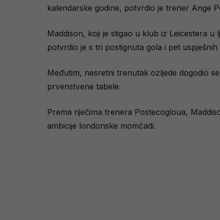
kalendarske godine, potvrdio je trener Ange P
Maddison, koji je stigao u klub iz Leicestera u
potvrdio je s tri postignuta gola i pet uspješn
Međutim, nesretni trenutak ozljede dogodio s
prvenstvene tabele.
Prema riječima trenera Postecogloua, Maddison
ambicije londonske momčadi.