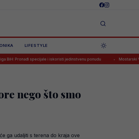
ONIKA
LIFESTYLE
 specijale i iskoristi jedinstvenu ponudu
Mostarski Velež dogovori
ore nego što smo
 ga udaljiti s terena do kraja ove