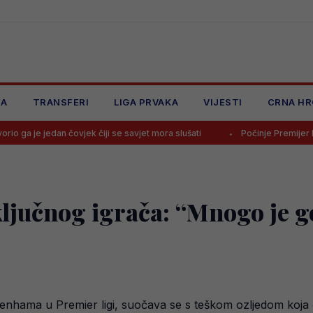
JA
TRANSFERI
LIGA PRVAKA
VIJESTI
CRNA HR
čovjek čiji se savjet mora slušati
Počinje Premijer liga BiH: Pronađi
ljučnog igrača: “Mnogo je g
enhama u Premier ligi, suočava se s teškom ozljedom koja će