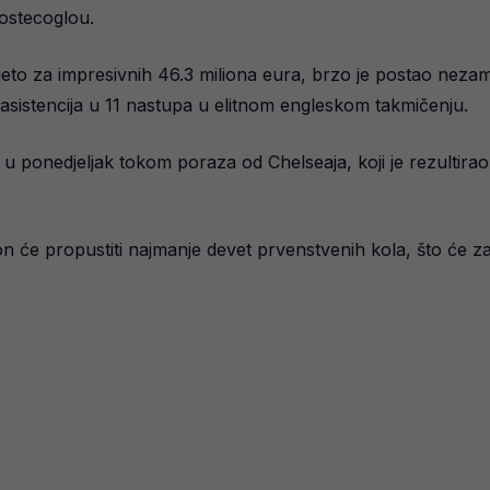
ostecoglou.
 ljeto za impresivnih 46.3 miliona eura, brzo je postao nez
ih asistencija u 11 nastupa u elitnom engleskom takmičenju.
e u ponedjeljak tokom poraza od Chelseaja, koji je rezulti
 će propustiti najmanje devet prvenstvenih kola, što će za