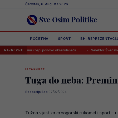
Skip
Četvrtak, 6. Augusta 2026.
to
content
Sve Osim Politike
POČETNA
SPORT
BH. REPREZENTACI
e Emanu Košpi ponovo okrenula leđa
Selektor Švedske otputovao 
NAJNOVIJE
ISTAKNUTE
Tuga do neba: Preminu
Redakcija Sop
·
07/02/2024
Tužna vijest za crnogorski rukomet i sport – u