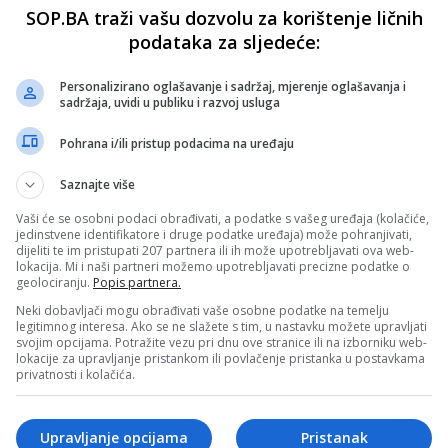
SOP.BA traži vašu dozvolu za korištenje ličnih
podataka za sljedeće:
Personalizirano oglašavanje i sadržaj, mjerenje oglašavanja i
sadržaja, uvidi u publiku i razvoj usluga
Pohrana i/ili pristup podacima na uređaju
Saznajte više
Vaši će se osobni podaci obrađivati, a podatke s vašeg uređaja (kolačiće,
jedinstvene identifikatore i druge podatke uređaja) može pohranjivati,
dijeliti te im pristupati 207 partnera ili ih može upotrebljavati ova web-
lokacija. Mi i naši partneri možemo upotrebljavati precizne podatke o
geolociranju.
Popis partnera.
Neki dobavljači mogu obrađivati vaše osobne podatke na temelju
legitimnog interesa. Ako se ne slažete s tim, u nastavku možete upravljati
svojim opcijama. Potražite vezu pri dnu ove stranice ili na izborniku web-
lokacije za upravljanje pristankom ili povlačenje pristanka u postavkama
privatnosti i kolačića.
Upravljanje opcijama
Pristanak