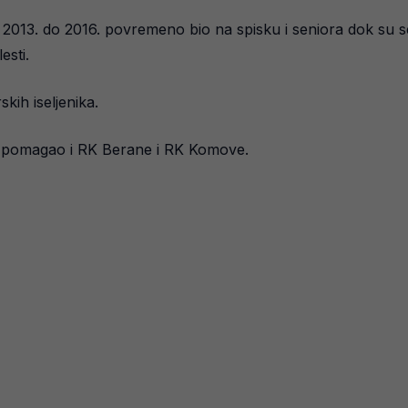
d 2013. do 2016. povremeno bio na spisku i seniora dok su se
esti.
kih iseljenika.
ta pomagao i RK Berane i RK Komove.