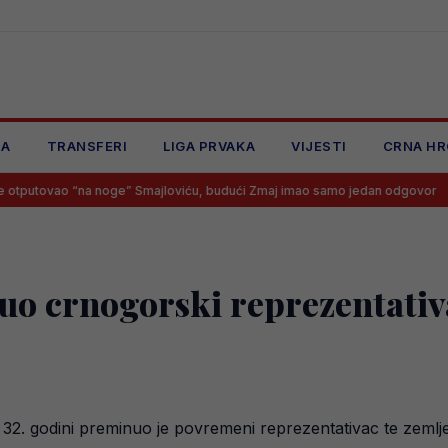
JA
TRANSFERI
LIGA PRVAKA
VIJESTI
CRNA HR
“na noge” Smajloviću, budući Zmaj imao samo jedan odgovor
Imam
o crnogorski reprezentativa
 32. godini preminuo je povremeni reprezentativac te zemlje,