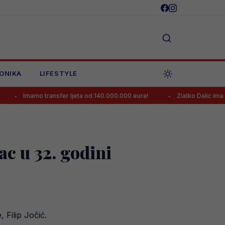
ONIKA
LIFESTYLE
o transfer ljeta od 140.000.000 eura!
Zlatko Dalić ima novi posao, 
c u 32. godini
 Filip Jočić.