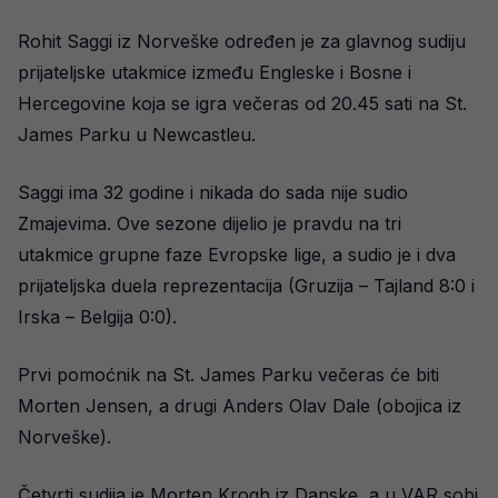
Rohit Saggi iz Norveške određen je za glavnog sudiju
prijateljske utakmice između Engleske i Bosne i
Hercegovine koja se igra večeras od 20.45 sati na St.
James Parku u Newcastleu.
Saggi ima 32 godine i nikada do sada nije sudio
Zmajevima. Ove sezone dijelio je pravdu na tri
utakmice grupne faze Evropske lige, a sudio je i dva
prijateljska duela reprezentacija (Gruzija – Tajland 8:0 i
Irska – Belgija 0:0).
Prvi pomoćnik na St. James Parku večeras će biti
Morten Jensen, a drugi Anders Olav Dale (obojica iz
Norveške).
Četvrti sudija je Morten Krogh iz Danske, a u VAR sobi