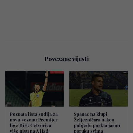
Povezane vijesti
Poznata lista sudija za
Španac na klupi
novu sezonu Premijer
Željezničara nakon
lige BiH: Četvorica
pobjede poslao jasnu
više nisu na A listi
poruku svima