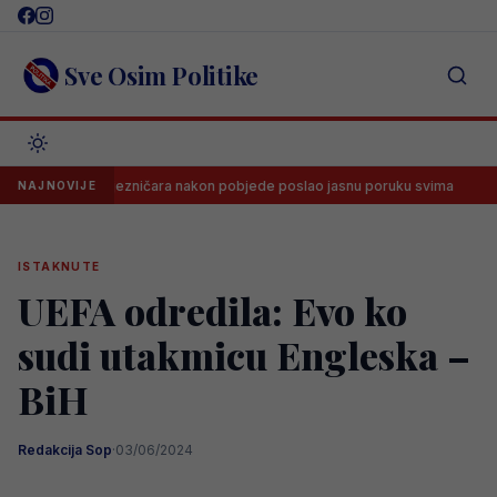
Skip
to
content
Sve Osim Politike
lupi Željezničara nakon pobjede poslao jasnu poruku svima
Dramat
NAJNOVIJE
ISTAKNUTE
UEFA odredila: Evo ko
sudi utakmicu Engleska –
BiH
Redakcija Sop
·
03/06/2024