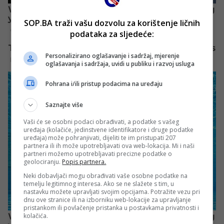
SOP.BA traži vašu dozvolu za korištenje ličnih
podataka za sljedeće:
Personalizirano oglašavanje i sadržaj, mjerenje
oglašavanja i sadržaja, uvidi u publiku i razvoj usluga
Pohrana i/ili pristup podacima na uređaju
Saznajte više
Vaši će se osobni podaci obrađivati, a podatke s vašeg
uređaja (kolačiće, jedinstvene identifikatore i druge podatke
uređaja) može pohranjivati, dijeliti te im pristupati 207
partnera ili ih može upotrebljavati ova web-lokacija. Mi i naši
partneri možemo upotrebljavati precizne podatke o
geolociranju.
Popis partnera.
Neki dobavljači mogu obrađivati vaše osobne podatke na
temelju legitimnog interesa. Ako se ne slažete s tim, u
nastavku možete upravljati svojim opcijama. Potražite vezu pri
dnu ove stranice ili na izborniku web-lokacije za upravljanje
pristankom ili povlačenje pristanka u postavkama privatnosti i
kolačića.