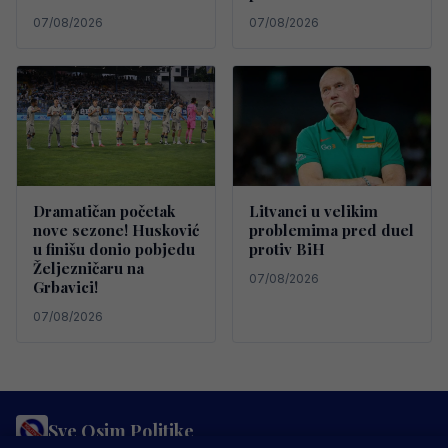
07/08/2026
07/08/2026
Dramatičan početak
Litvanci u velikim
nove sezone! Husković
problemima pred duel
u finišu donio pobjedu
protiv BiH
Željezničaru na
07/08/2026
Grbavici!
07/08/2026
Sve Osim Politike