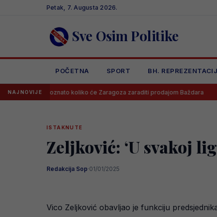
Skip
Petak, 7. Augusta 2026.
to
content
Sve Osim Politike
POČETNA
SPORT
BH. REPREZENTACI
Poznato koliko će Zaragoza zaraditi prodajom Baždara
Juventus 
NAJNOVIJE
ISTAKNUTE
Zeljković: ‘U svakoj li
Redakcija Sop
·
01/01/2025
Vico Zeljković obavljao je funkciju predsjedn