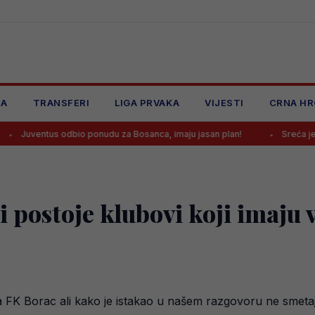
JA
TRANSFERI
LIGA PRVAKA
VIJESTI
CRNA HR
odbio ponudu za Bosanca, imaju jasan plan!
Sreća je Emanu Košpi 
gi postoje klubovi koji imaju v
ika FK Borac ali kako je istakao u našem razgovoru ne smet