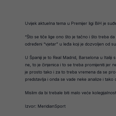
Uvijek aktuelna tema u Premijer ligi BiH je 
“Što se tiče lige ono što je tačno i što treba 
određeni “vjetar” u leđa koji je dozvoljen od sud
U Španiji je to Real Madrid, Barselona u Italiji 
ne, to je činjenica i to se treba promijeniti j
je prosto tako i za to treba vremena da se promij
predstavlja i onda se vade neke analize i tako d
Mislim da bi trebale biti malo veće kolegijalnos
Izvor: MeridianSport