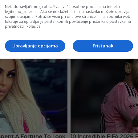
Neki dobavljači mogu obrađivati vaše osobne podatke na temelju
legitimnog interesa. Ako se ne slažete s tim, u nastavku možete upravljati
svojim opcijama. Potražite vezu pri dnu ove stranice ili na izborniku web-
lokacije za upravljanje pristankom ili povlačenje pristanka u postavkama
privatnosti i kolačića.
Upravljanje opcijama
Pristanak