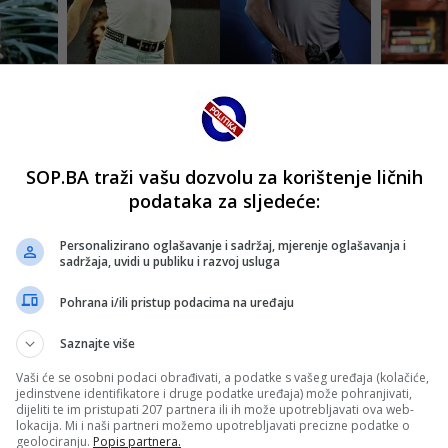
SOP.BA traži vašu dozvolu za korištenje ličnih
podataka za sljedeće:
Personalizirano oglašavanje i sadržaj, mjerenje oglašavanja i
sadržaja, uvidi u publiku i razvoj usluga
Pohrana i/ili pristup podacima na uređaju
Saznajte više
Vaši će se osobni podaci obrađivati, a podatke s vašeg uređaja (kolačiće,
jedinstvene identifikatore i druge podatke uređaja) može pohranjivati,
dijeliti te im pristupati 207 partnera ili ih može upotrebljavati ova web-
lokacija. Mi i naši partneri možemo upotrebljavati precizne podatke o
geolociranju.
Popis partnera.