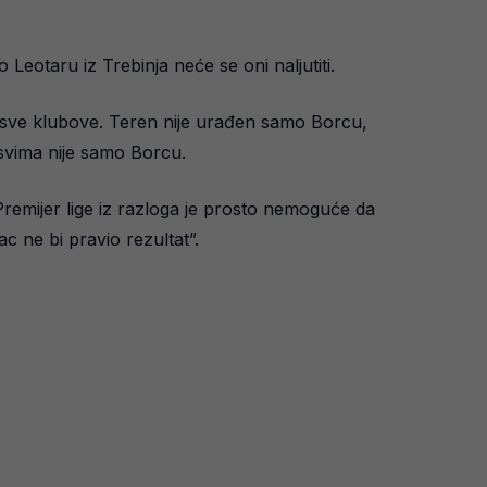
eotaru iz Trebinja neće se oni naljutiti.
a sve klubove. Teren nije urađen samo Borcu,
 svima nije samo Borcu.
Premijer lige iz razloga je prosto nemoguće da
c ne bi pravio rezultat”.