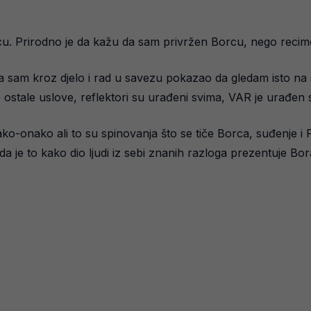
. Prirodno je da kažu da sam privržen Borcu, nego recimo L
ja sam kroz djelo i rad u savezu pokazao da gledam isto n
ne ostale uslove, reflektori su urađeni svima, VAR je urađen
o-onako ali to su spinovanja što se tiče Borca, suđenje i 
da je to kako dio ljudi iz sebi znanih razloga prezentuje Bora