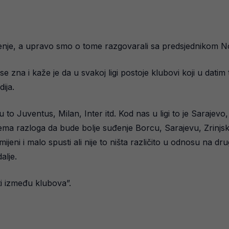
suđenje, a upravo smo o tome razgovarali sa predsjednikom
da se zna i kaže je da u svakoj ligi postoje klubovi koji u d
ija.
su to Juventus, Milan, Inter itd. Kod nas u ligi to je Sarajevo
er nema razloga da bude bolje suđenje Borcu, Sarajevu, Zrinj
eni i malo spusti ali nije to ništa različito u odnosu na drug
alje.
ti između klubova”.