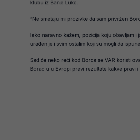
klubu iz Banje Luke.
“Ne smetaju mi prozivke da sam privržen Borcu
Iako naravno kažem, pozicija koju obavljam i 
urađen je i svim ostalim koji su mogli da ispu
Sad će neko reći kod Borca se VAR koristi ovak
Borac u u Evropi pravi rezultate kakve pravi i 