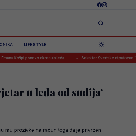
ONIKA
LIFESTYLE
ponovo okrenula leđa
Selektor Švedske otputovao “na noge” Smaj
jetar u leđa od sudija’
aju mu prozivke na račun toga da je privržen