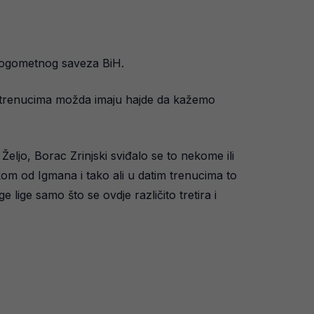
 Nogometnog saveza BiH.
atim trenucima možda imaju hajde da kažemo
, Željo, Borac Zrinjski sviđalo se to nekome ili
skom od Igmana i tako ali u datim trenucima to
e lige samo što se ovdje različito tretira i