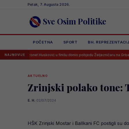
Skip
Petak, 7. Augusta 2026.
to
content
Sve Osim Politike
POČETNA
SPORT
BH. REPREZENTACI
one! Husković u finišu donio pobjedu Željezničaru na Grbavici!
Li
NAJNOVIJE
AKTUELNO
Zrinjski polako tone: 
E. H.
·
02/07/2024
HŠK Zrinjski Mostar i Ballkani FC postigli su