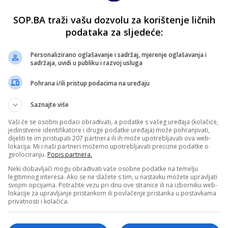
SOP.BA traži vašu dozvolu za korištenje ličnih
podataka za sljedeće:
Personalizirano oglašavanje i sadržaj, mjerenje oglašavanja i
sadržaja, uvidi u publiku i razvoj usluga
Pohrana i/ili pristup podacima na uređaju
Saznajte više
Vaši će se osobni podaci obrađivati, a podatke s vašeg uređaja (kolačiće,
jedinstvene identifikatore i druge podatke uređaja) može pohranjivati,
dijeliti te im pristupati 207 partnera ili ih može upotrebljavati ova web-
lokacija. Mi i naši partneri možemo upotrebljavati precizne podatke o
geolociranju.
Popis partnera.
Neki dobavljači mogu obrađivati vaše osobne podatke na temelju
legitimnog interesa. Ako se ne slažete s tim, u nastavku možete upravljati
svojim opcijama. Potražite vezu pri dnu ove stranice ili na izborniku web-
lokacije za upravljanje pristankom ili povlačenje pristanka u postavkama
privatnosti i kolačića.