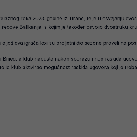
prelaznog roka 2023. godine iz Tirane, te je u osvajanju dv
redove Ballkanija, s kojim je također osvojio dvostruku kr
ila još dva igrača koji su proljetni dio sezone proveli na p
oki Brijeg, a klub napušta nakon sporazumnog raskida ugovor
je klub aktivirao mogućnost raskida ugovora koji je trebao