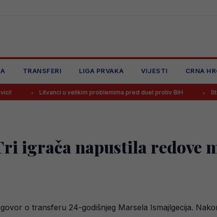
JA
TRANSFERI
LIGA PRVAKA
VIJESTI
CRNA HR
tvanci u velikim problemima pred duel protiv BiH
Strijelac Zmajeva 
Tri igrača napustila redove 
 dogovor o transferu 24-godišnjeg Marsela Ismajlgecija. Nak