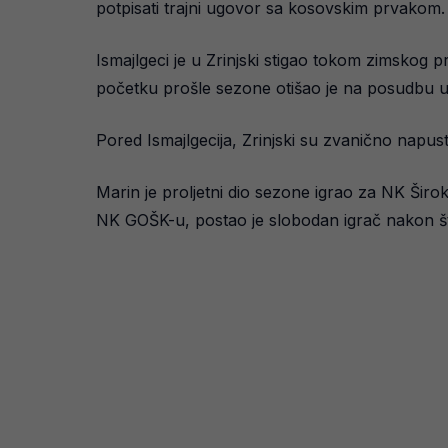
potpisati trajni ugovor sa kosovskim prvakom.
Ismajlgeci je u Zrinjski stigao tokom zimskog 
početku prošle sezone otišao je na posudbu u 
Pored Ismajlgecija, Zrinjski su zvanično napust
Marin je proljetni dio sezone igrao za NK Šir
NK GOŠK-u, postao je slobodan igrač nakon što 