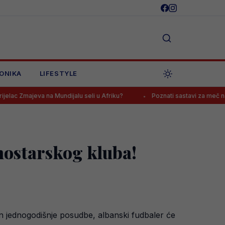
ONIKA
LIFESTYLE
na Mundijalu seli u Afriku?
Poznati sastavi za meč na Grbavici, navi
mostarskog kluba!
on jednogodišnje posudbe, albanski fudbaler će