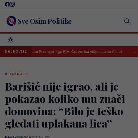
Skip
to
content
Sve Osim Politike
novu sezonu Premijer lige BiH: Četvorica više nisu na A listi
Španac 
NAJNOVIJE
ISTAKNUTE
Barišić nije igrao, ali je
pokazao koliko mu znači
domovina: “Bilo je teško
gledati uplakana lica”
Redakcija Sop
·
21/11/2025