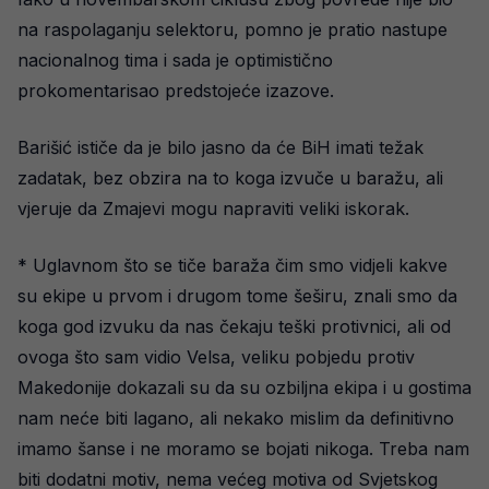
na raspolaganju selektoru, pomno je pratio nastupe
nacionalnog tima i sada je optimistično
prokomentarisao predstojeće izazove.
Barišić ističe da je bilo jasno da će BiH imati težak
zadatak, bez obzira na to koga izvuče u baražu, ali
vjeruje da Zmajevi mogu napraviti veliki iskorak.
* Uglavnom što se tiče baraža čim smo vidjeli kakve
su ekipe u prvom i drugom tome šeširu, znali smo da
koga god izvuku da nas čekaju teški protivnici, ali od
ovoga što sam vidio Velsa, veliku pobjedu protiv
Makedonije dokazali su da su ozbiljna ekipa i u gostima
nam neće biti lagano, ali nekako mislim da definitivno
imamo šanse i ne moramo se bojati nikoga. Treba nam
biti dodatni motiv, nema većeg motiva od Svjetskog