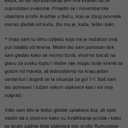
ekipa, ali da reprezentacija BiH ima kvalitet da se
suprotstavi svakome. Prisjetio se i novembarske
utakmice protiv Austrije u Beču, koju je zbog povrede
morao gledati od kuće, što mu je, kaže, teško palo.
* Imao sam tu sitnu ozljedu koja me je nažalost ovaj
put odaljila od terena. Mislim bio sam ponosan dok
sam gledao kako se momci borili, stvarno bacali na
glavu za svaku loptu i mislim nije moglo bolje kreniti sa
golom od Hareta, ali jednostavno na kraju jedan
centaršut i dogodi se ta situacija za gol 1-1. Baš sam
bio potresen i tužan nakon utakmice kao i svi moji
suigrači.
Vidio sam bilo je teško gledati uplakana lica, ali opet
mislim da s obzirom kako su kvalifikacije prošle i kako
se igralo zadnje dvije utakmice isto protiv Rumunjske