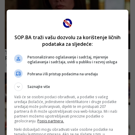
SOP.BA traži vašu dozvolu za korištenje ličnih
podataka za sljedeće:
Personalizirano oglašavanje i sadržaj, mjerenje
oglašavanja i sadržaja, uvidi u publiku i razvoj usluga
Pohrana i/ili pristup podacima na uređaju
Saznajte više
Vaši će se osobni podaci obrađivati, a podatke s vašeg
uređaja (kolačiće, jedinstvene identifikatore i druge podatke
uređaja) može pohranjivati, dijeliti te im pristupati 207
partnera ili ih može upotrebljavati ova web-lokacija. Mi i naši
partneri možemo upotrebljavati precizne podatke o
geolociranju.
Popis partnera.
Neki dobavljači mogu obrađivati vaše osobne podatke na
temelju legitimnog interesa. Ako se ne slažete s tim, u