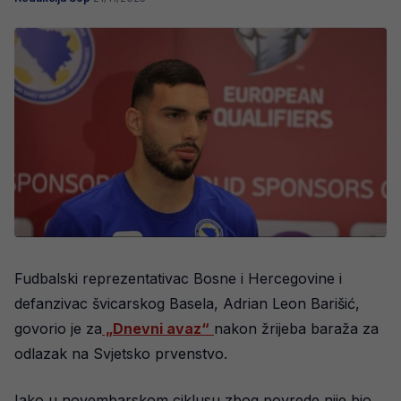
Fudbalski reprezentativac Bosne i Hercegovine i
defanzivac švicarskog Basela, Adrian Leon Barišić,
govorio je za
„Dnevni avaz“
nakon žrijeba baraža za
odlazak na Svjetsko prvenstvo.
Iako u novembarskom ciklusu zbog povrede nije bio