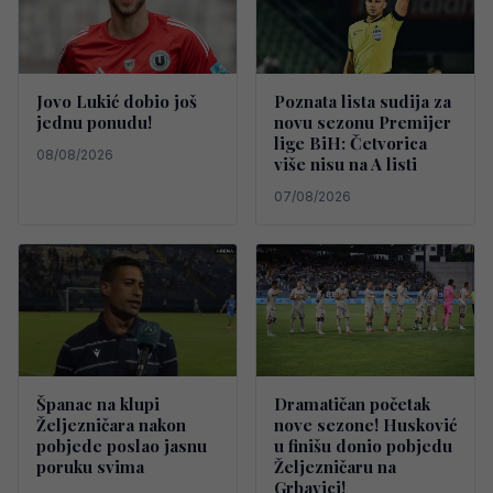
Jovo Lukić dobio još
Poznata lista sudija za
jednu ponudu!
novu sezonu Premijer
lige BiH: Četvorica
08/08/2026
više nisu na A listi
07/08/2026
Španac na klupi
Dramatičan početak
Željezničara nakon
nove sezone! Husković
pobjede poslao jasnu
u finišu donio pobjedu
poruku svima
Željezničaru na
Grbavici!