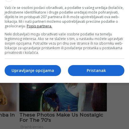
Vaši će se osobni podaci obrađivati, a podatke s vašeg uređaja (kolačiće,
jedinstvene identifikatore i druge podatke uređaja) može pohranjivati,
dijeliti te im pristupati 207 partnera ili ih može upotrebljavati ova web-
lokacija. Mi i naši partneri možemo upotrebljavati precizne podatke o
geolociranju.
Popis partnera.
Neki dobavljači mogu obrađivati vaše osobne podatke na temelju
legitimnog interesa. Ako se ne slažete s tim, u nastavku možete upravljati
svojim opcijama. Potražite vezu pri dnu ove stranice ili na izborniku web-
lokacije za upravljanje pristankom ili povlačenje pristanka u postavkama
privatnosti i kolačića.
Upravljanje opcijama
Pristanak