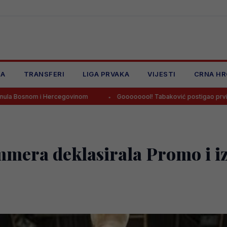
JA
TRANSFERI
LIGA PRVAKA
VIJESTI
CRNA HR
ercegovinom
Goooooool! Tabaković postigao prvijenac za pobjedu 
mera deklasirala Promo i iz