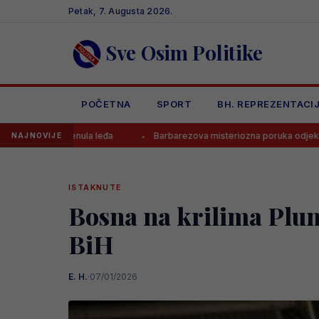
Skip
Petak, 7. Augusta 2026.
to
content
Sve Osim Politike
POČETNA
SPORT
BH. REPREZENTACI
Barbarezova misteriozna poruka odjeknula Bosnom i H
NAJNOVIJE
ISTAKNUTE
Bosna na krilima Plum
BiH
E. H.
·
07/01/2026