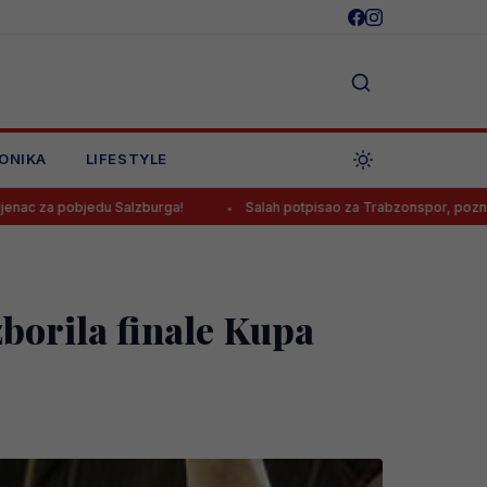
ONIKA
LIFESTYLE
Salzburga!
Salah potpisao za Trabzonspor, poznato koliko će zarađ
borila finale Kupa