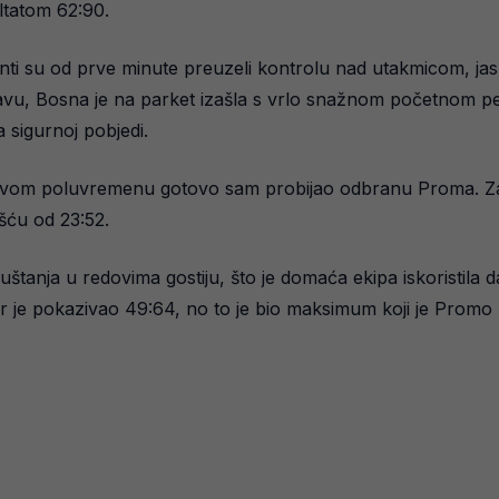
ltatom 62:90.
denti su od prve minute preuzeli kontrolu nad utakmicom, jas
avu, Bosna je na parket izašla s vrlo snažnom početnom pe
 sigurnoj pobjedi.
 prvom poluvremenu gotovo sam probijao odbranu Proma. Za
ću od 23:52.
tanja u redovima gostiju, što je domaća ekipa iskoristila da
r je pokazivao 49:64, no to je bio maksimum koji je Promo u