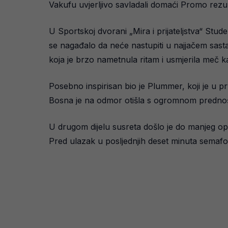
Vakufu uvjerljivo savladali domaći Promo rezu
U Sportskoj dvorani „Mira i prijateljstva“ Stu
se nagađalo da neće nastupiti u najjačem sast
koja je brzo nametnula ritam i usmjerila meč ka
Posebno inspirisan bio je Plummer, koji je u
Bosna je na odmor otišla s ogromnom prednoš
U drugom dijelu susreta došlo je do manjeg opuš
Pred ulazak u posljednjih deset minuta semafo