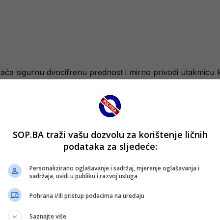
aća sigurnu dvocifrenu prednost i mirno privodi utakmicu 
kupno 33 poena, uz vrlo precizan šut (5/6 za dva i 7/11 za t
oena.
SOP.BA traži vašu dozvolu za korištenje ličnih
Slobode, a pobjednik tog susreta izborit će plasman na zavr
podataka za sljedeće:
Personalizirano oglašavanje i sadržaj, mjerenje oglašavanja i
sadržaja, uvidi u publiku i razvoj usluga
Pohrana i/ili pristup podacima na uređaju
Saznajte više