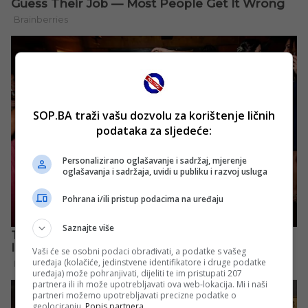
SOP.BA traži vašu dozvolu za korištenje ličnih
podataka za sljedeće:
Personalizirano oglašavanje i sadržaj, mjerenje
oglašavanja i sadržaja, uvidi u publiku i razvoj usluga
Pohrana i/ili pristup podacima na uređaju
Saznajte više
Vaši će se osobni podaci obrađivati, a podatke s vašeg
uređaja (kolačiće, jedinstvene identifikatore i druge podatke
uređaja) može pohranjivati, dijeliti te im pristupati 207
partnera ili ih može upotrebljavati ova web-lokacija. Mi i naši
partneri možemo upotrebljavati precizne podatke o
geolociranju.
Popis partnera.