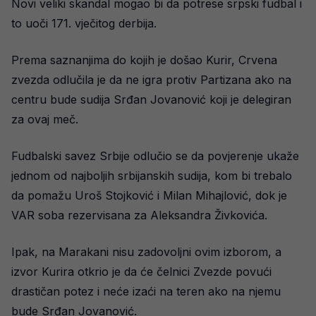
Novi veliki skandal mogao bi da potrese srpski fudbal i
to uoči 171. vječitog derbija.
Prema saznanjima do kojih je došao Kurir, Crvena
zvezda odlučila je da ne igra protiv Partizana ako na
centru bude sudija Srđan Jovanović koji je delegiran
za ovaj meč.
Fudbalski savez Srbije odlučio se da povjerenje ukaže
jednom od najboljih srbijanskih sudija, kom bi trebalo
da pomažu Uroš Stojković i Milan Mihajlović, dok je
VAR soba rezervisana za Aleksandra Živkovića.
Ipak, na Marakani nisu zadovoljni ovim izborom, a
izvor Kurira otkrio je da će čelnici Zvezde povući
drastičan potez i neće izaći na teren ako na njemu
bude Srđan Jovanović.