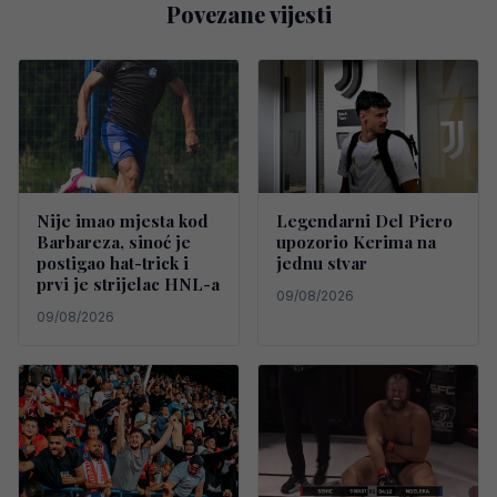
Povezane vijesti
Nije imao mjesta kod
Legendarni Del Piero
Barbareza, sinoć je
upozorio Kerima na
postigao hat-trick i
jednu stvar
prvi je strijelac HNL-a
09/08/2026
09/08/2026