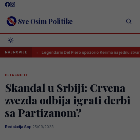
Skip
to
content
Sve Osim Politike
L-a
Legendarni Del Piero upozorio Kerima na jednu stvar
NAJNOVIJE
ISTAKNUTE
Skandal u Srbiji: Crvena
zvezda odbija igrati derbi
sa Partizanom?
Redakcija Sop
·
25/09/2023