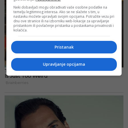
Neki dobavljači mogu obrađivati vaše osobne podatke na
temelju legitimnog interesa. Ako se ne slažete s tim, u
nastavku možete upravljati svojim opcijama. Potražite vezu pri
dnu ove stranice ili na izborniku web-lokacije za upravljanje
pristankom ili povlačenje pristanka u postavkama privatnosti i
kolačića.
Pristanak
Upravljanje opcijama