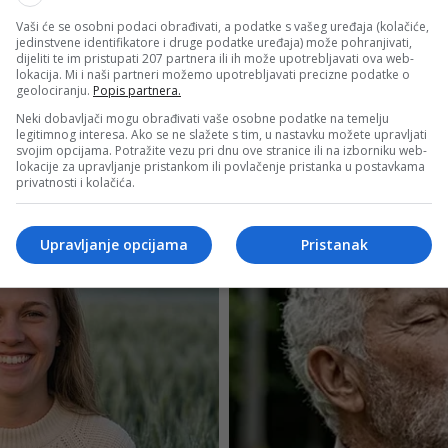
Vaši će se osobni podaci obrađivati, a podatke s vašeg uređaja (kolačiće,
jedinstvene identifikatore i druge podatke uređaja) može pohranjivati,
dijeliti te im pristupati 207 partnera ili ih može upotrebljavati ova web-
lokacija. Mi i naši partneri možemo upotrebljavati precizne podatke o
geolociranju.
Popis partnera.
Neki dobavljači mogu obrađivati vaše osobne podatke na temelju
legitimnog interesa. Ako se ne slažete s tim, u nastavku možete upravljati
svojim opcijama. Potražite vezu pri dnu ove stranice ili na izborniku web-
lokacije za upravljanje pristankom ili povlačenje pristanka u postavkama
privatnosti i kolačića.
Upravljanje opcijama
Pristanak