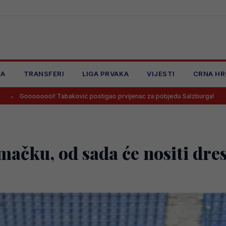
JA
TRANSFERI
LIGA PRVAKA
VIJESTI
CRNA HR
 Tabaković postigao prvijenac za pobjedu Salzburga!
Salah potpi
mačku, od sada će nositi dre