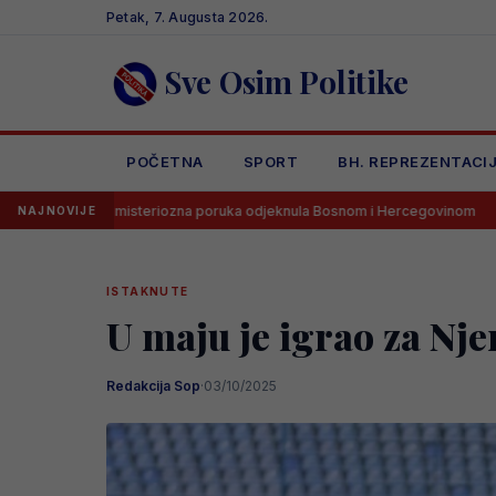
Skip
Petak, 7. Augusta 2026.
to
content
Sve Osim Politike
POČETNA
SPORT
BH. REPREZENTACI
 misteriozna poruka odjeknula Bosnom i Hercegovinom
Goooooool!
NAJNOVIJE
ISTAKNUTE
U maju je igrao za Nje
Redakcija Sop
·
03/10/2025