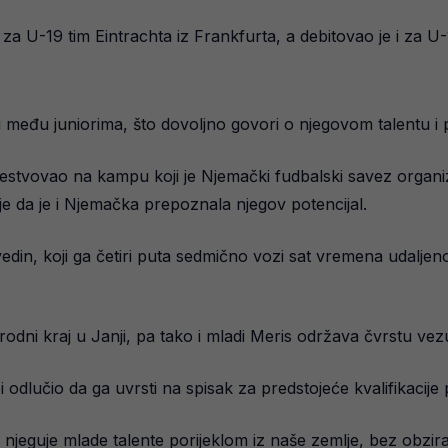
za U-19 tim Eintrachta iz Frankfurta, a debitovao je i za U-
i među juniorima, što dovoljno govori o njegovom talentu i 
stvovao na kampu koji je Njemački fudbalski savez organiz
e da je i Njemačka prepoznala njegov potencijal.
edin, koji ga četiri puta sedmično vozi sat vremena udaljeno
rodni kraj u Janji, pa tako i mladi Meris održava čvrstu v
odlučio da ga uvrsti na spisak za predstojeće kvalifikacije p
njeguje mlade talente porijeklom iz naše zemlje, bez obzira 