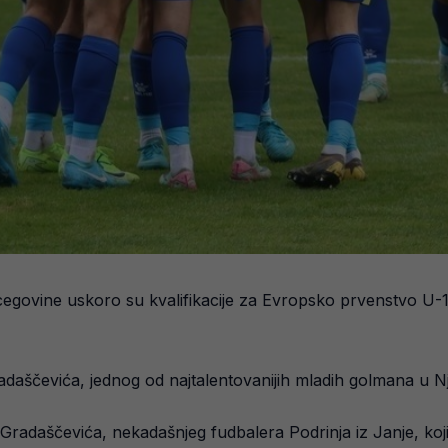
govine uskoro su kvalifikacije za Evropsko prvenstvo U-17,
daščevića, jednog od najtalentovanijih mladih golmana u N
 Gradaščevića, nekadašnjeg fudbalera Podrinja iz Janje, koji