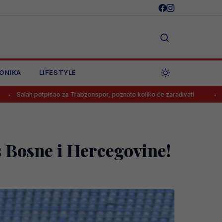
ONIKA
LIFESTYLE
sao za Trabzonspor, poznato koliko će zarađivati
Poznato koliko ć
s Bosne i Hercegovine!