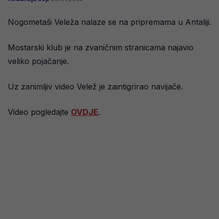
Nogometaši Veleža nalaze se na pripremama u Antaliji.
Mostarski klub je na zvaničnim stranicama najavio
veliko pojačanje.
Uz zanimljiv video Velež je zaintigrirao navijače.
Video pogledajte
OVDJE
.