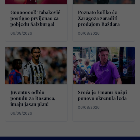
Goooooool! Tabaković
Poznato koliko će
postigao prvijenac za
Zaragoza zaraditi
pobjedu Salzburga!
prodajom Baždara
06/08/2026
06/08/2026
Juventus odbio
Sreća je Emanu Košpi
ponudu za Bosanca,
ponovo okrenula leđa
imaju jasan plan!
06/08/2026
06/08/2026