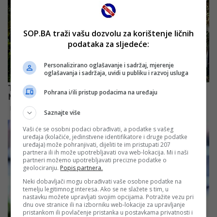
SOP.BA traži vašu dozvolu za korištenje ličnih
podataka za sljedeće:
Personalizirano oglašavanje i sadržaj, mjerenje
oglašavanja i sadržaja, uvidi u publiku i razvoj usluga
Pohrana i/ili pristup podacima na uređaju
Saznajte više
Vaši će se osobni podaci obrađivati, a podatke s vašeg
uređaja (kolačiće, jedinstvene identifikatore i druge podatke
uređaja) može pohranjivati, dijeliti te im pristupati 207
partnera ili ih može upotrebljavati ova web-lokacija. Mi i naši
partneri možemo upotrebljavati precizne podatke o
geolociranju.
Popis partnera.
Neki dobavljači mogu obrađivati vaše osobne podatke na
temelju legitimnog interesa. Ako se ne slažete s tim, u
nastavku možete upravljati svojim opcijama. Potražite vezu pri
dnu ove stranice ili na izborniku web-lokacije za upravljanje
pristankom ili povlačenje pristanka u postavkama privatnosti i