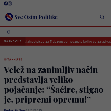
Skip
to
content
Sve Osim Politike
Salah potpisao za Trabzonspor, poznato koliko će zarađivati
NAJNOVIJE
ISTAKNUTE
Velež na zanimljiv način
predstavlja veliko
pojačanje: “Šaćire, stigao
je, pripremi opremu!”
Redakcija Sop
·
23/01/2025