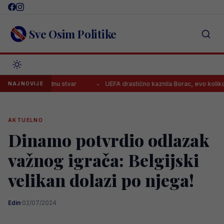
Skip
to
content
Sve Osim Politike
ma na jednu stvar
UEFA drastično kaznila Borac, evo koliko moraju p
NAJNOVIJE
AKTUELNO
Dinamo potvrdio odlazak
važnog igrača: Belgijski
velikan dolazi po njega!
Edin
·
02/07/2024