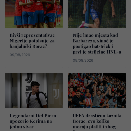
Bivši reprezentativac
Nije imao mjesta kod
Nigerije potpisuje za
Barbareza, sinoć je
banjalučki Borac?
postigao hat-trick i
prvi je strijelac HNL-a
09/08/2026
09/08/2026
Legendarni Del Piero
UEFA drastično kaznila
upozorio Kerima na
Borac, evo koliko
jednu stvar
moraju platiti i zbog