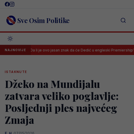
Skip
to
content
Sve Osim Politike
b
Da li je ovo jasan znak da će Dedić u engleski Premiership?!
NAJNOVIJE
ISTAKNUTE
Džeko na Mundijalu
zatvara veliko poglavlje:
Posljednji ples najvećeg
Zmaja
E. H.
·
07/05/2026