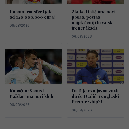
Imamo transfer ljeta
Zlatko Dalić ima novi
od 140.000.000 eura!
posao, postao
najplaćeniji hrvatski
06/08/2026
trener ikada!
06/08/2026
Konačno: Samed
Da li je ovo jasan znak
Baždar ima novi klub
da će Dedić u engleski
Premiership?!
06/08/2026
06/08/2026