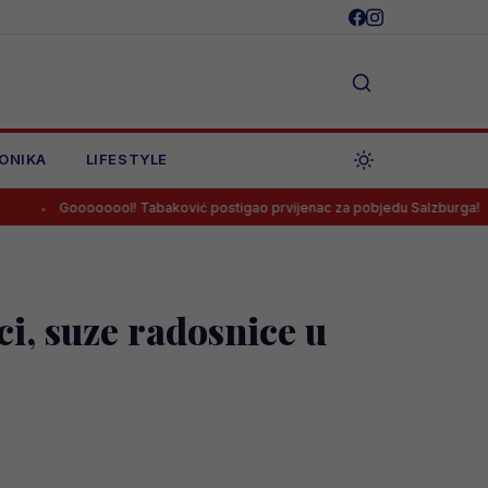
ONIKA
LIFESTYLE
oooool! Tabaković postigao prvijenac za pobjedu Salzburga!
Sala
i, suze radosnice u