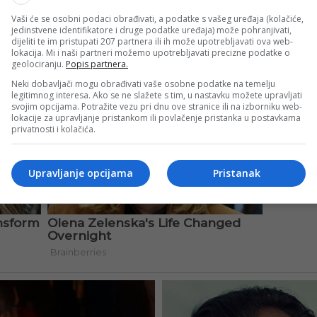
Vaši će se osobni podaci obrađivati, a podatke s vašeg uređaja (kolačiće,
jedinstvene identifikatore i druge podatke uređaja) može pohranjivati,
dijeliti te im pristupati 207 partnera ili ih može upotrebljavati ova web-
lokacija. Mi i naši partneri možemo upotrebljavati precizne podatke o
geolociranju.
Popis partnera.
Neki dobavljači mogu obrađivati vaše osobne podatke na temelju
legitimnog interesa. Ako se ne slažete s tim, u nastavku možete upravljati
svojim opcijama. Potražite vezu pri dnu ove stranice ili na izborniku web-
lokacije za upravljanje pristankom ili povlačenje pristanka u postavkama
privatnosti i kolačića.
Upravljanje opcijama
Pristanak