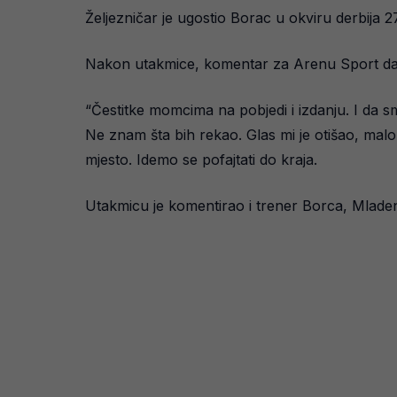
Željezničar je ugostio Borac u okviru derbija 2
Nakon utakmice, komentar za Arenu Sport dao 
“Čestitke momcima na pobjedi i izdanju. I da smo
Ne znam šta bih rekao. Glas mi je otišao, malo
mjesto. Idemo se pofajtati do kraja.
Utakmicu je komentirao i trener Borca, Mladen