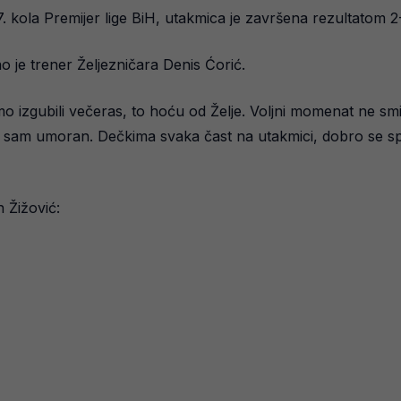
7. kola Premijer lige BiH, utakmica je završena rezultatom 2
je trener Željezničara Denis Ćorić.
 izgubili večeras, to hoću od Želje. Voljni momenat ne smije 
 sam umoran. Dečkima svaka čast na utakmici, dobro se sprem
 Žižović: