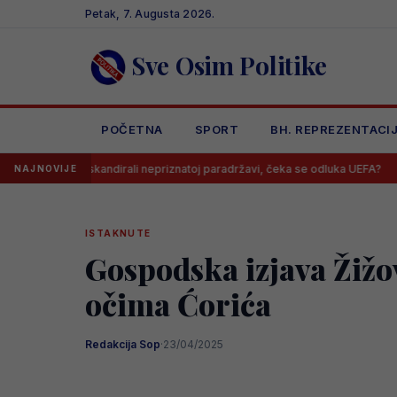
Skip
Petak, 7. Augusta 2026.
to
content
Sve Osim Politike
POČETNA
SPORT
BH. REPREZENTACI
rca skandirali nepriznatoj paradržavi, čeka se odluka UEFA?
Barbar
NAJNOVIJE
ISTAKNUTE
Gospodska izjava Žižo
očima Ćorića
Redakcija Sop
·
23/04/2025