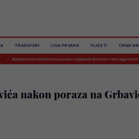
JA
TRANSFERI
LIGA PRVAKA
VIJESTI
CRNA HR
ezova misteriozna poruka odjeknula Bosnom i Hercegovinom
Goo
vića nakon poraza na Grbavic