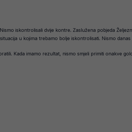
ismo iskontrolisali dvije kontre. Zaslužena pobjeda Željeznič
ituacija u kojima trebamo bolje iskontrolisati. Nismo danas bil
spratili. Kada imamo rezultat, nismo smjeli primiti onakve gol