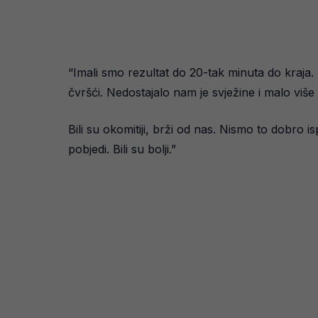
“Imali smo rezultat do 20-tak minuta do kraja. N
čvršći. Nedostajalo nam je svježine i malo više s
Bili su okomitiji, brži od nas. Nismo to dobro i
pobjedi. Bili su bolji.”