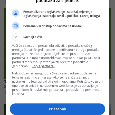
podataka za sljedeće:
Personalizirano oglašavanje i sadržaj, mjerenje
oglašavanja i sadržaja, uvidi u publiku i razvoj usluga
Pohrana i/ili pristup podacima na uređaju
Saznajte više
Vaši će se osobni podaci obrađivati, a podatke s vašeg
uređaja (kolačiće, jedinstvene identifikatore i druge podatke
uređaja) može pohranjivati, dijeliti te im pristupati 207
partnera ili ih može upotrebljavati ova web-lokacija. Mi i naši
partneri možemo upotrebljavati precizne podatke o
geolociranju.
Popis partnera.
Neki dobavljači mogu obrađivati vaše osobne podatke na
temelju legitimnog interesa. Ako se ne slažete s tim, u
nastavku možete upravljati svojim opcijama. Potražite vezu pri
dnu ove stranice ili na izborniku web-lokacije za upravljanje
pristankom ili povlačenje pristanka u postavkama privatnosti i
kolačića.
Pristanak