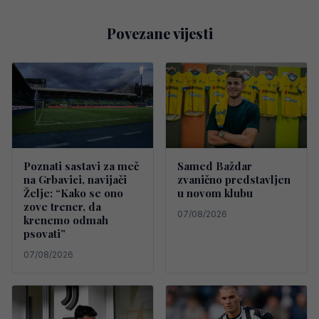
Povezane vijesti
Poznati sastavi za meč
Samed Baždar
na Grbavici, navijači
zvanično predstavljen
Želje: “Kako se ono
u novom klubu
zove trener, da
07/08/2026
krenemo odmah
psovati”
07/08/2026