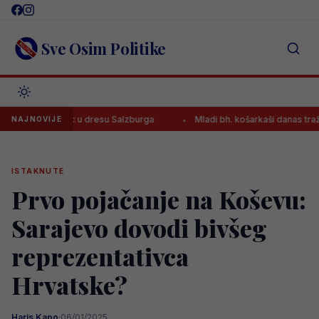
Skip
to
content
Sve Osim Politike
rvijenac u dresu Salzburga
Mladi bh. košarkaši danas traže novu 
NAJNOVIJE
ISTAKNUTE
Prvo pojačanje na Koševu:
Sarajevo dovodi bivšeg
reprezentativca
Hrvatske?
Haris Kapo
·
06/01/2025