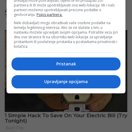
uređaja) može pohranjivati, dijeliti te im pristupati 207
partnera ili ih može upotrebljavati ova web-lokacija. Mi i naši
partneri možemo upotrebljavati precizne podatke o
geolociranju.
Popis partnera.
Neki dobavljači mogu obrađivati vaše osobne podatke na
temelju legitimnog interesa. Ako se ne slažete s tim, u
nastavku možete upravljati svojim opcijama. Potražite vezu pri
dnu ove stranice ili na izborniku web-lokacije za upravljanje
pristankom ili povlačenje pristanka u postavkama privatnosti i
kolačića.
Pristanak
Upravljanje opcijama