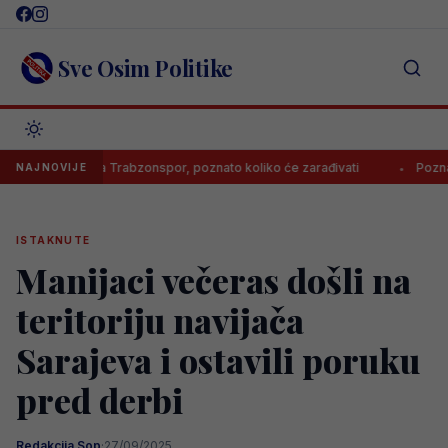
Skip
to
content
Sve Osim Politike
otpisao za Trabzonspor, poznato koliko će zarađivati
Poznato koli
NAJNOVIJE
ISTAKNUTE
Manijaci večeras došli na
teritoriju navijača
Sarajeva i ostavili poruku
pred derbi
Redakcija Sop
·
27/09/2025