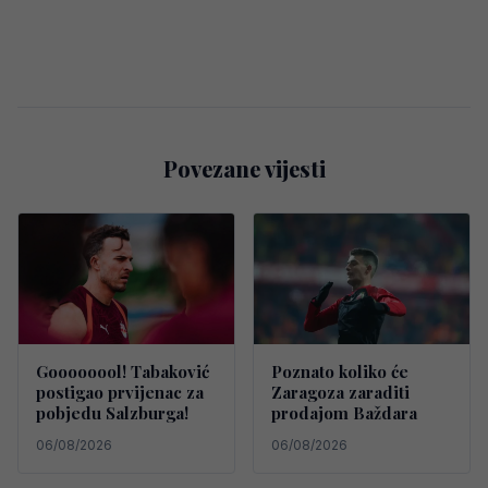
Povezane vijesti
Goooooool! Tabaković
Poznato koliko će
postigao prvijenac za
Zaragoza zaraditi
pobjedu Salzburga!
prodajom Baždara
06/08/2026
06/08/2026